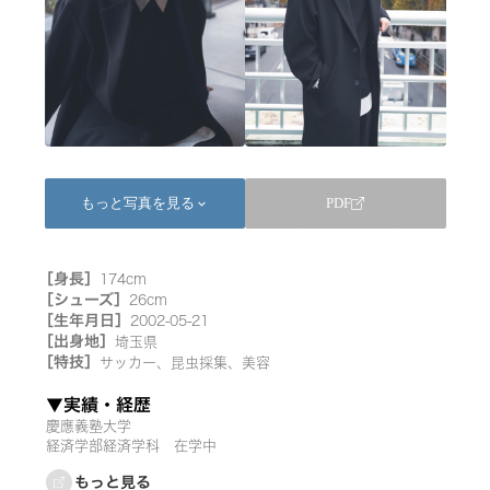
もっと写真を見る
PDF
keyboard_arrow_down
［身長］
174cm
［シューズ］
26cm
［生年月日］
2002-05-21
［出身地］
埼玉県
［特技］
サッカー、昆虫採集、美容
▼実績・経歴
慶應義塾大学

経済学部経済学科　在学中
もっと見る