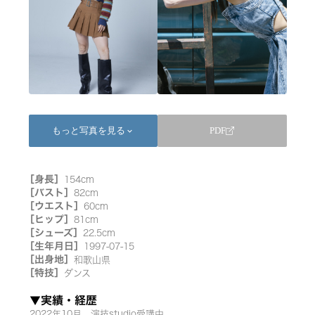
もっと写真を見る
PDF
keyboard_arrow_down
［身長］
154cm
［バスト］
82cm
［ウエスト］
60cm
［ヒップ］
81cm
［シューズ］
22.5cm
［生年月日］
1997-07-15
［出身地］
和歌山県
［特技］
ダンス
▼実績・経歴
2022年10月　演技studio受講中
