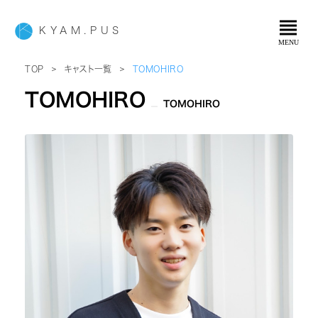
view_headline
KYAM.PUS
MENU
＞
＞
TOP
キャスト一覧
TOMOHIRO
TOMOHIRO
TOMOHIRO