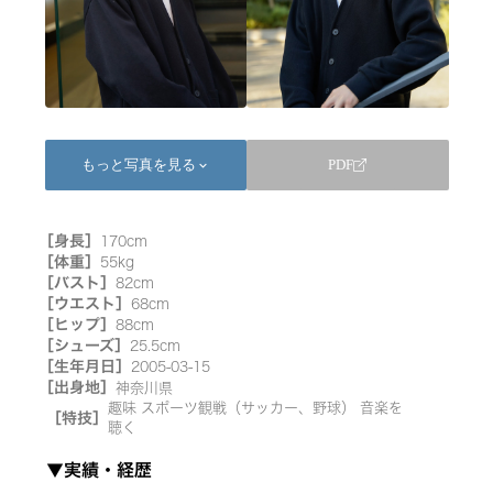
もっと写真を見る
PDF
keyboard_arrow_down
［身長］
170cm
［体重］
55kg
［バスト］
82cm
［ウエスト］
68cm
［ヒップ］
88cm
［シューズ］
25.5cm
［生年月日］
2005-03-15
［出身地］
神奈川県
趣味 スポーツ観戦（サッカー、野球） 音楽を
［特技］
聴く
▼実績・経歴