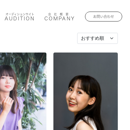
オーディションサイト
会社概要
お問い合わせ
AUDITION
COMPANY